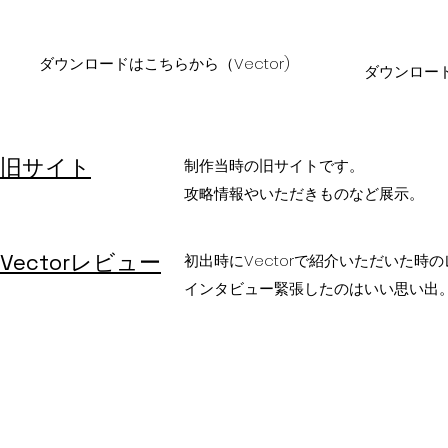
​​ダウンロードはこちらから（Vector)
​​ダウンロー
​旧サイト
制作当時の旧サイトです。
攻略情報やいただきものなど展示。
Vectorレビュー
初出時にVectorで紹介いただいた時
​インタビュー緊張したのはいい思い出
©2022 by 有楠‘s