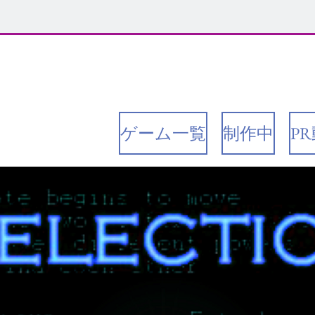
有楠‘
全作
ゲーム一覧
制作中
P